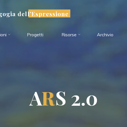
ogia dell'Espressione
oni
Progetti
Risorse
Archivio
A
R
R
S
2
.
0