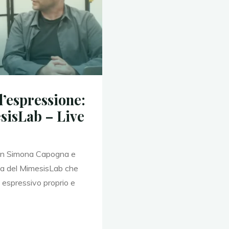
l’espressione:
sisLab – Live
con Simona Capogna e
va del MimesisLab che
d espressivo proprio e