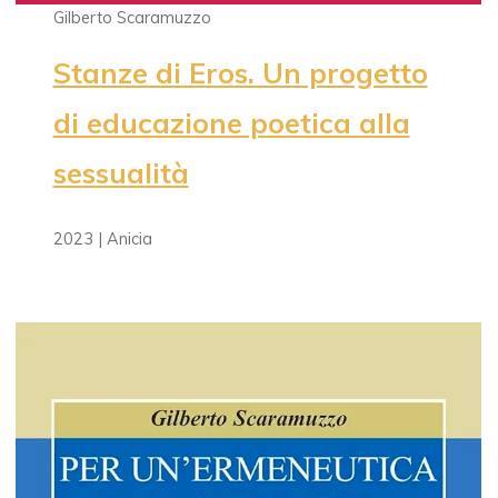
Gilberto Scaramuzzo
Stanze di Eros. Un progetto
di educazione poetica alla
sessualità
2023 | Anicia