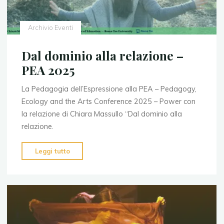
Archivio Eventi
Dal dominio alla relazione –
PEA 2025
La Pedagogia dell’Espressione alla PEA – Pedagogy,
Ecology and the Arts Conference 2025 – Power con
la relazione di Chiara Massullo “Dal dominio alla
relazione.
"Dal
Leggi tutto
dominio
alla
relazione
–
PEA