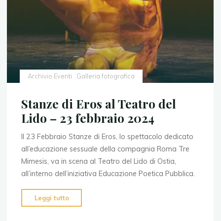
2025"
Archivio Eventi
Galleria fotografica
Stanze di Eros al Teatro del
Lido – 23 febbraio 2024
Il 23 Febbraio Stanze di Eros, lo spettacolo dedicato
all’educazione sessuale della compagnia Roma Tre
Mimesis, va in scena al Teatro del Lido di Ostia,
all’interno dell’iniziativa Educazione Poetica Pubblica.
"Stanze
Leggi tutto
di