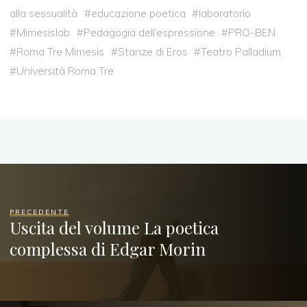
alla sessualità
#
educazione poetica
#
laboratorio
#
Mimesislab
#
Pedagogia dell’espressione
#
PRO-BEN
#
Roma Tre Mimesis
#
Stanze di Eros
#
Teatro Palladium
#
Università Roma Tre
PRECEDENTE
Uscita del volume La poetica
complessa di Edgar Morin