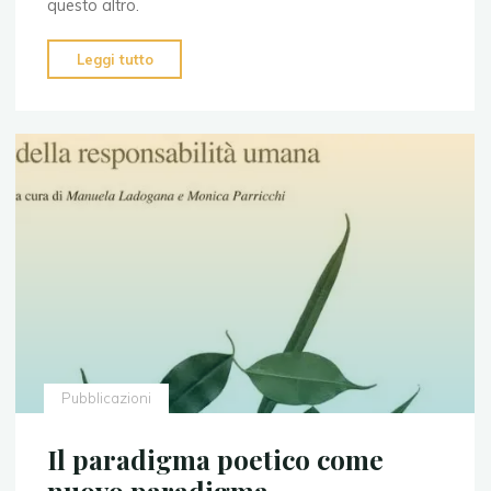
questo altro.
"La
Leggi tutto
formazione
a
una
società
della
solidarietà"
Pubblicazioni
Il paradigma poetico come