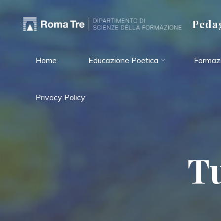
Salta
al
Pedag
contenuto
Home
Educazione Poetica
Formazi
Privacy Policy
T