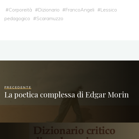
#
Corporeità
#
Dizionario
#
FrancoAngeli
#
Lessico
pedagogico
#
Scaramuzzo
PRECEDENTE
La poetica complessa di Edgar Morin