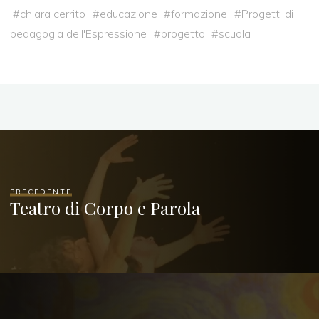
#
chiara cerrito
#
educazione
#
formazione
#
Progetti di
pedagogia dell'Espressione
#
progetto
#
scuola
PRECEDENTE
Teatro di Corpo e Parola