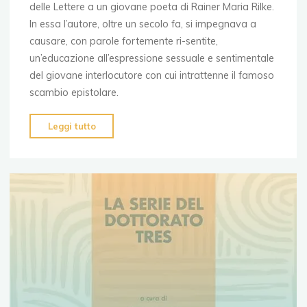
delle Lettere a un giovane poeta di Rainer Maria Rilke.
In essa l’autore, oltre un secolo fa, si impegnava a
causare, con parole fortemente ri-sentite,
un’educazione all’espressione sessuale e sentimentale
del giovane interlocutore con cui intrattenne il famoso
scambio epistolare.
"Schegge
Leggi tutto
poetiche
per
un’educazione
sessuale
dalla
lettura
di
pagine
di
Rainer