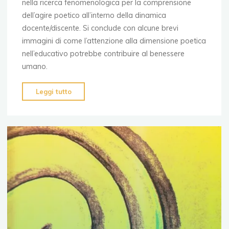
nella ricerca fenomenologica per la comprensione
dell’agire poetico all’interno della dinamica
docente/discente. Si conclude con alcune brevi
immagini di come l’attenzione alla dimensione poetica
nell’educativo potrebbe contribuire al benessere
umano.
"La
Leggi tutto
rilevanza
della
poetica
nell’educativo"