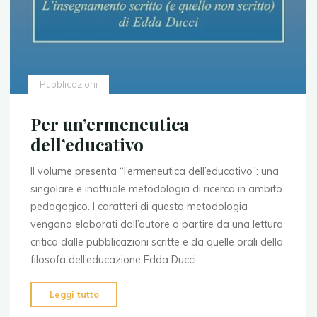
inattuale"
Pubblicazioni
Per un’ermeneutica
dell’educativo
Il volume presenta “l’ermeneutica dell’educativo”: una
singolare e inattuale metodologia di ricerca in ambito
pedagogico. I caratteri di questa metodologia
vengono elaborati dall’autore a partire da una lettura
critica dalle pubblicazioni scritte e da quelle orali della
filosofa dell’educazione Edda Ducci.
"Per
Leggi tutto
un’ermeneutica