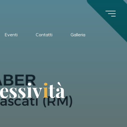
Eventi
Contatti
Galleria
e
s
s
i
v
i
t
à