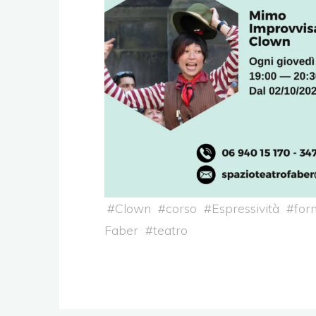
#
Clown
#
corso
#
Espressività
#
for
Faber
#
teatro