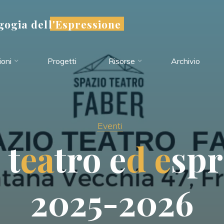
ogia dell'Espressione
oni
Progetti
Risorse
Archivio
Eventi
i
t
e
a
t
r
o
e
d
e
s
p
r
2
0
2
5
-
2
0
2
6