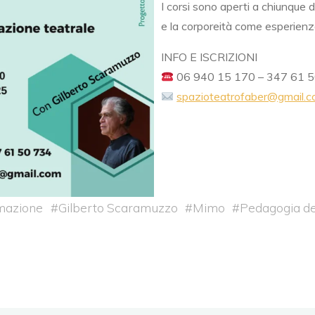
I corsi sono aperti a chiunque d
e la corporeità come esperienza
INFO E ISCRIZIONI
06 940 15 170 – 347 61 
spazioteatrofaber@gmail.
mazione
#
Gilberto Scaramuzzo
#
Mimo
#
Pedagogia de