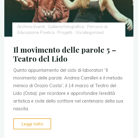
Faber"
Archivio Eventi
Galleria fotografica
Percorsi di
Educazione Poetica
Progetti
Uncategorized
Il movimento delle parole 5 –
Teatro del Lido
Quinto appuntamento del ciclo di laboratori “Il
movimento delle parole. Andrea Camilleri e il metodo
mimico di Orazio Costa”, il 14 marzo al Teatro del
Lido (Ostia): per ricordare e approfondire l’eredità
artistica e civile dello scrittore nel centenario della sua
nascita.
"Il
Leggi tutto
movimento