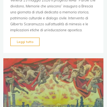
Venerdì 15 maggio 2026 il progetto MAB “Parole che
dividono, Memorie che uniscono” inaugura a Brescia
una giornata di studi dedicata a memoria storica,
patrimonio culturale e dialogo civile. Intervento di
Gilberto Scaramuzzo sull’attualità di mimesis e le
implicazioni etiche di un’educazione apoetica.
"Parole
Leggi tutto
che
Dividono,
Memorie
che
Uniscono"