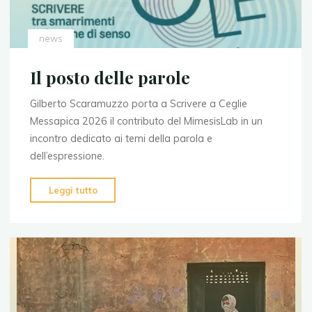
news
Il posto delle parole
Gilberto Scaramuzzo porta a Scrivere a Ceglie
Messapica 2026 il contributo del MimesisLab in un
incontro dedicato ai temi della parola e
dell’espressione.
"Il
Leggi tutto
posto
delle
parole"