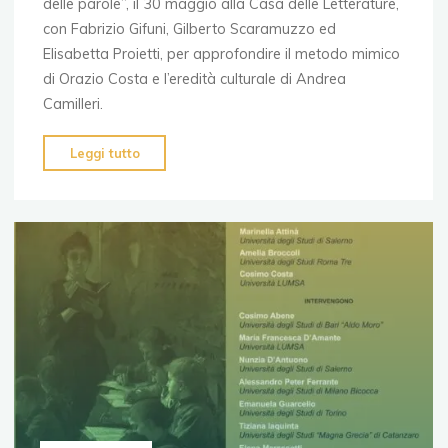
delle parole”, il 30 maggio alla Casa delle Letterature,
con Fabrizio Gifuni, Gilberto Scaramuzzo ed
Elisabetta Proietti, per approfondire il metodo mimico
di Orazio Costa e l’eredità culturale di Andrea
Camilleri.
"Il
Leggi tutto
metodo
Costa.
Essere
quel
temporale"