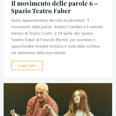
Il movimento delle parole 6 –
Spazio Teatro Faber
Sesto appuntamento del ciclo di laboratori “Il
movimento delle parole. Andrea Camilleri e il metodo
mimico di Orazio Costa”, il 19 aprile allo Spazio
Teattro Faber di Frascati (Roma): per ricordare e
approfondire l’eredità artistica e civile dello scrittore
nel centenario della sua nascita.
"Il
Leggi tutto
movimento
delle
parole
6
–
Spazio
Teatro