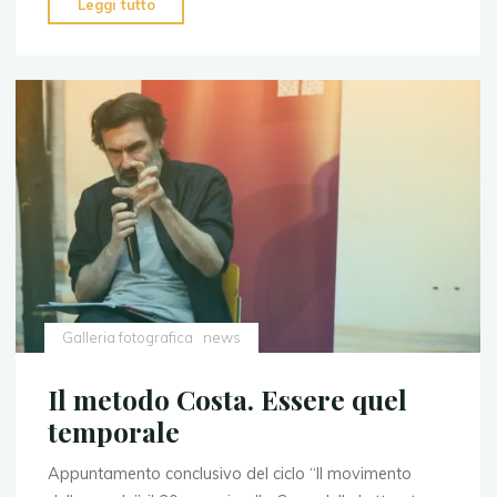
"Una
Leggi tutto
voce
pedagogica
dal
margine"
Galleria fotografica
news
Il metodo Costa. Essere quel
temporale
Appuntamento conclusivo del ciclo “Il movimento