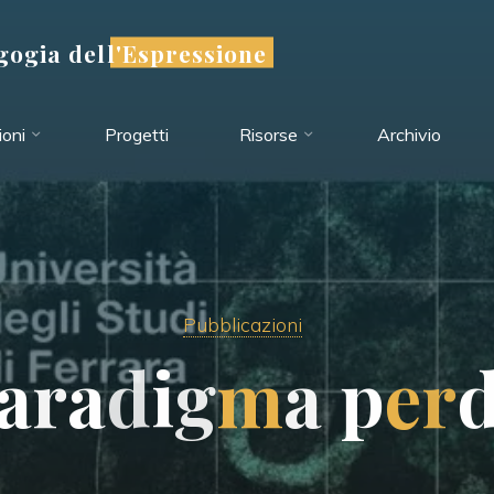
ogia dell'Espressione
oni
Progetti
Risorse
Archivio
Pubblicazioni
a
r
a
d
i
g
m
a
p
e
r