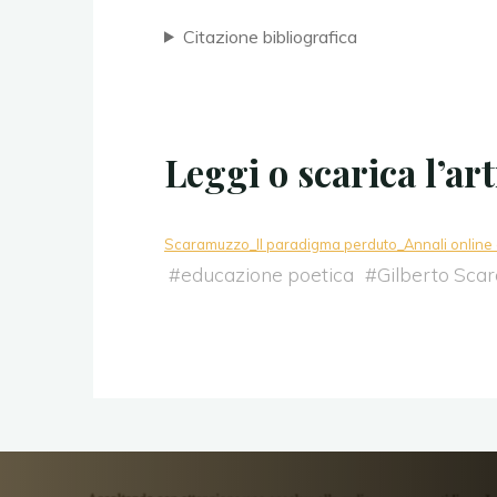
Citazione bibliografica
Leggi o scarica l’art
Scaramuzzo_Il paradigma perduto_Annali online d
#
educazione poetica
#
Gilberto Sca