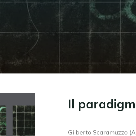
Il paradig
Gilberto Scaramuzzo (A