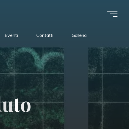
Eventi
Contatti
Galleria
d
u
t
o