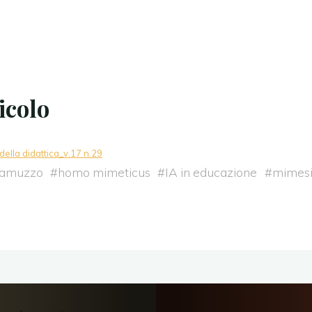
icolo
ella didattica_v.17 n.29
ramuzzo
#
homo mimeticus
#
IA in educazione
#
mimesi