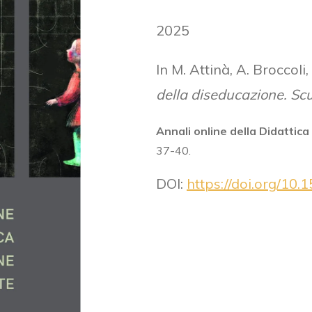
2025
In M. Attinà, A. Broccoli,
della diseducazione. Scu
Annali online della Didattic
37-40.
DOI:
https://doi.org/10