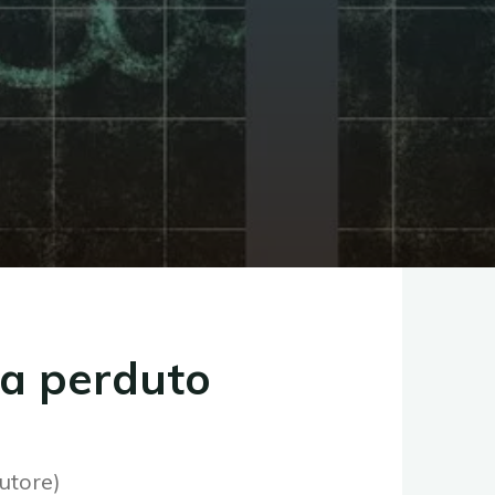
ma perduto
utore)