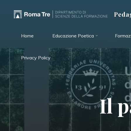
Salta
al
Pedag
contenuto
Home
Educazione Poetica
Formazi
Privacy Policy
I
l
p