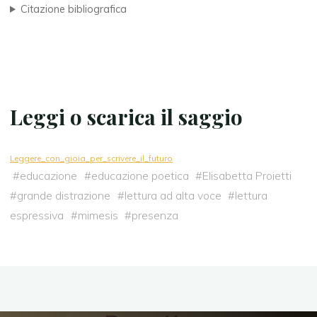
Citazione bibliografica
Leggi o scarica il saggio
Leggere_con_gioia_per_scrivere_il_futuro
#
educazione
#
educazione poetica
#
Elisabetta Proietti
#
grande distrazione
#
lettura ad alta voce
#
lettura
espressiva
#
mimesis
#
presenza