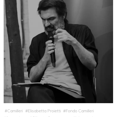
#
Camilleri
#
Elisabetta Proietti
#
Fondo Camilleri