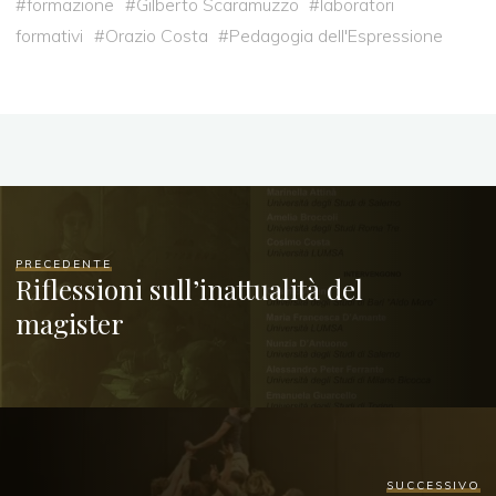
#
formazione
#
Gilberto Scaramuzzo
#
laboratori
formativi
#
Orazio Costa
#
Pedagogia dell'Espressione
PRECEDENTE
Riflessioni sull’inattualità del
magister
SUCCESSIVO